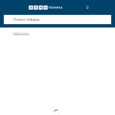
0
Electrolux
в избранное
сравнить
Код товара: 0142559
В наличии в салоне