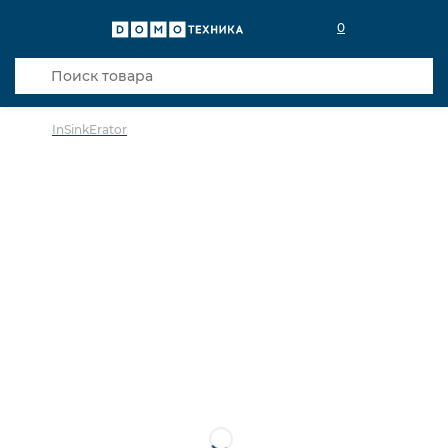
0
InSinkErator
в избранное
сравнить
Код товара: 0035361