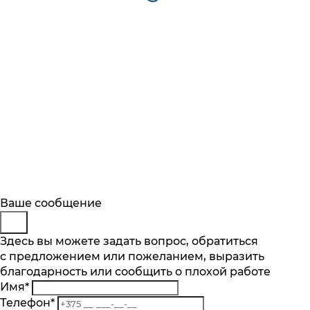
Будьте в курсе
Заказ обратного звонка
Ваше сообщение
Описание
Характеристики
Отзывы
Подпишитесь на последние обновления
Представьтесь
Здесь вы можете задать вопрос, обратиться
Основные характеристики
и узнавайте о новинках и специальных
с предложением или пожеланием, выразить
Телефон
*
предложениях первыми
Реверс
благодарность или сообщить о плохой работе
Комментарий
да
Имя
*
Подписаться
Кол-во уровней измельчения, шт
Телефон
*