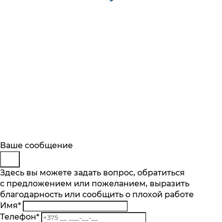
Будьте в курсе
Заказ обратного звонка
Ваше сообщение
Описание
Характеристики
Отзывы
Подпишитесь на последние обновления
Представьтесь
Здесь вы можете задать вопрос, обратиться
Основные характеристики
и узнавайте о новинках и специальных
с предложением или пожеланием, выразить
Телефон
*
предложениях первыми
Загрузка кофе в зернах, гр
благодарность или сообщить о плохой работе
Комментарий
75
Имя
*
Подписаться
Пуск
Телефон
*