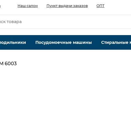
а
Наш салон
Пункт выдачи заказов
ОПТ
лодильники
Посудомоечные машины
Стиральные
M 6003
Загрузка кофе в зернах, гр
75
Пуск
удерживание кнопки