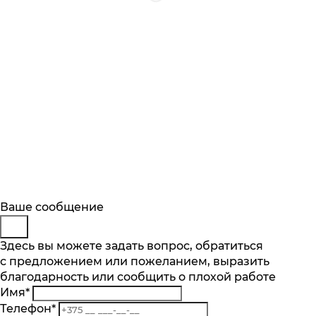
Будьте в курсе
Заказ обратного звонка
Ваше сообщение
Описание
Характеристики
Отзывы
Подпишитесь на последние обновления
Представьтесь
Здесь вы можете задать вопрос, обратиться
Основные характеристики
и узнавайте о новинках и специальных
с предложением или пожеланием, выразить
Телефон
*
предложениях первыми
Категория
благодарность или сообщить о плохой работе
Комментарий
Кофеварки капельные
Имя
*
Подписаться
Тип используемого кофе
Телефон
*