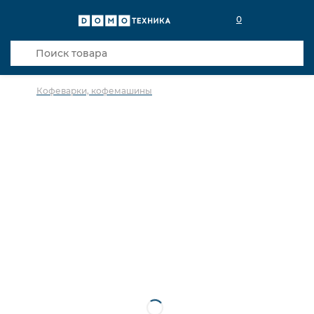
0
Кофеварки, кофемашины
в избранное
сравнить
Код товара: 0142118