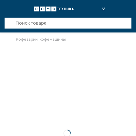
0
Кофеварки, кофемашины
в избранное
сравнить
Код товара: 0142109
Кредит 0,001% 12 мес