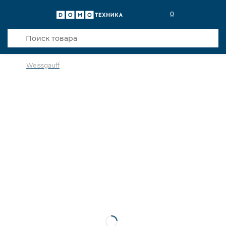
0
Weissgauff
в избранное
сравнить
Код товара: 0142734