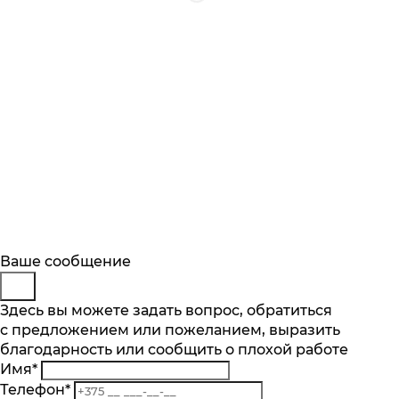
Будьте в курсе
Заказ обратного звонка
Ваше сообщение
Описание
Характеристики
Отзывы
Подпишитесь на последние обновления
Представьтесь
Здесь вы можете задать вопрос, обратиться
Основные характеристики
и узнавайте о новинках и специальных
с предложением или пожеланием, выразить
Телефон
*
предложениях первыми
Мощность Вт.
благодарность или сообщить о плохой работе
Комментарий
1900
Имя
*
Подписаться
Количество скоростей: шт.
Телефон
*