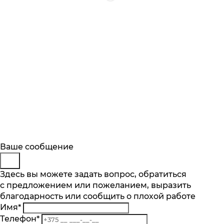
Будьте в курсе
Заказ обратного звонка
Ваше сообщение
Описание
Характеристики
Отзывы
Подпишитесь на последние обновления
Представьтесь
Здесь вы можете задать вопрос, обратиться
Основные характеристики
и узнавайте о новинках и специальных
с предложением или пожеланием, выразить
Телефон
*
предложениях первыми
Количество чаш шт.
благодарность или сообщить о плохой работе
Комментарий
1
Имя
*
Подписаться
Материал
Телефон
*