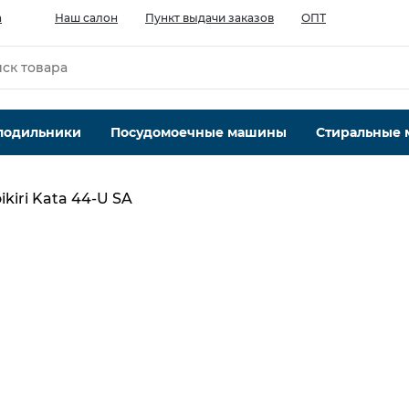
а
Наш салон
Пункт выдачи заказов
ОПТ
лодильники
Посудомоечные машины
Стиральные
kiri Kata 44-U SA
Количество чаш шт.
1
Материал
искусственный камень