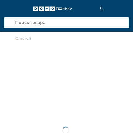
0
Omoikiri
в избранное
сравнить
Код товара: 0029121