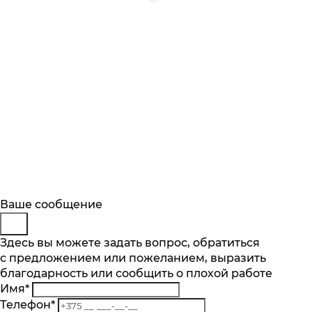
Будьте в курсе
Заказ обратного звонка
Ваше сообщение
Описание
Характеристики
Отзывы
Подпишитесь на последние обновления
Представьтесь
Здесь вы можете задать вопрос, обратиться
Основные характеристики
и узнавайте о новинках и специальных
с предложением или пожеланием, выразить
Телефон
*
предложениях первыми
Количество чаш шт.
благодарность или сообщить о плохой работе
Комментарий
1
Имя
*
Подписаться
Материал
Телефон
*