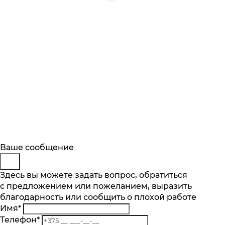
Будьте в курсе
Заказ обратного звонка
Ваше сообщение
Описание
Характеристики
Отзывы
Подпишитесь на последние обновления
Представьтесь
Здесь вы можете задать вопрос, обратиться
Основные характеристики
и узнавайте о новинках и специальных
с предложением или пожеланием, выразить
Телефон
*
предложениях первыми
Количество чаш шт.
благодарность или сообщить о плохой работе
Комментарий
1
Имя
*
Подписаться
Материал
Телефон
*