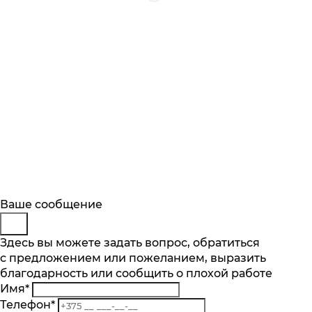
Будьте в курсе
Заказ обратного звонка
Ваше сообщение
Описание
Характеристики
Отзывы
Подпишитесь на последние обновления
Представьтесь
Здесь вы можете задать вопрос, обратиться
Основные характеристики
и узнавайте о новинках и специальных
с предложением или пожеланием, выразить
Телефон
*
предложениях первыми
Количество чаш шт.
благодарность или сообщить о плохой работе
Комментарий
1
Имя
*
Подписаться
Материал
Телефон
*