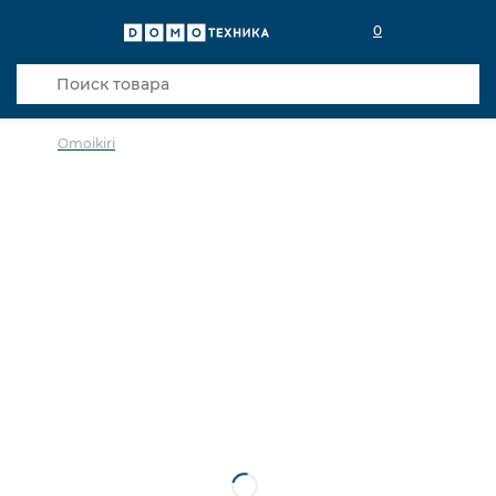
0
Omoikiri
в избранное
сравнить
Код товара: 0139444