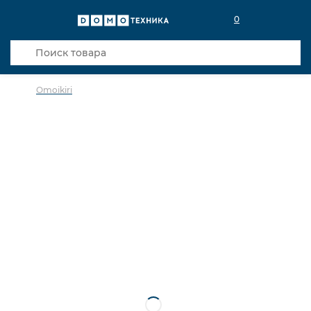
0
Omoikiri
в избранное
сравнить
Код товара: 0139458