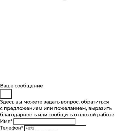
Будьте в курсе
Заказ обратного звонка
Ваше сообщение
Описание
Характеристики
Отзывы
Подпишитесь на последние обновления
Представьтесь
Здесь вы можете задать вопрос, обратиться
Основные характеристики
и узнавайте о новинках и специальных
с предложением или пожеланием, выразить
Телефон
*
предложениях первыми
Количество чаш шт.
благодарность или сообщить о плохой работе
Комментарий
1
Имя
*
Подписаться
Материал
Телефон
*