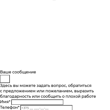
Будьте в курсе
Заказ обратного звонка
Ваше сообщение
Описание
Характеристики
Отзывы
Подпишитесь на последние обновления
Представьтесь
Здесь вы можете задать вопрос, обратиться
Основные характеристики
и узнавайте о новинках и специальных
с предложением или пожеланием, выразить
Телефон
*
предложениях первыми
Количество чаш шт.
благодарность или сообщить о плохой работе
Комментарий
1
Имя
*
Подписаться
Материал
Телефон
*