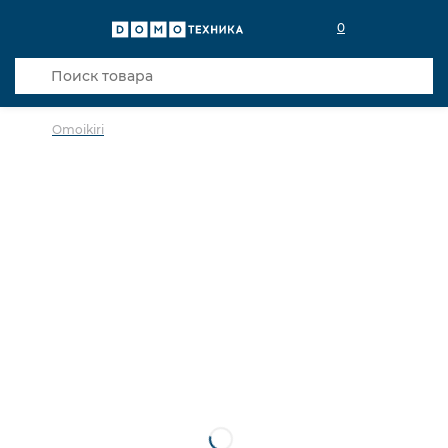
0
Omoikiri
в избранное
сравнить
Код товара: 0029142