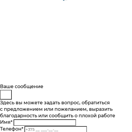
Будьте в курсе
Заказ обратного звонка
Ваше сообщение
Описание
Характеристики
Отзывы
Подпишитесь на последние обновления
Представьтесь
Здесь вы можете задать вопрос, обратиться
Основные характеристики
и узнавайте о новинках и специальных
с предложением или пожеланием, выразить
Телефон
*
предложениях первыми
Количество чаш шт.
благодарность или сообщить о плохой работе
Комментарий
1
Имя
*
Подписаться
Материал
Телефон
*