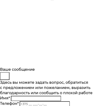
Будьте в курсе
Заказ обратного звонка
Ваше сообщение
Описание
Характеристики
Отзывы
Подпишитесь на последние обновления
Представьтесь
Здесь вы можете задать вопрос, обратиться
Основные характеристики
и узнавайте о новинках и специальных
с предложением или пожеланием, выразить
Телефон
*
предложениях первыми
Количество чаш шт.
благодарность или сообщить о плохой работе
Комментарий
1
Имя
*
Подписаться
Материал
Телефон
*