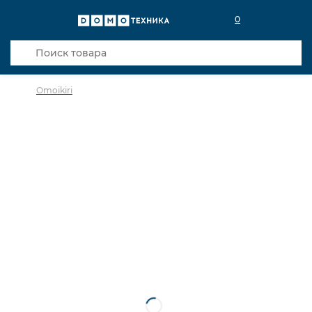
0
Omoikiri
в избранное
сравнить
Код товара: 0030202