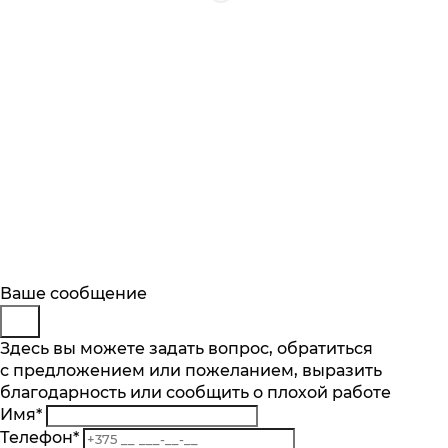
Будьте в курсе
Заказ обратного звонка
Ваше сообщение
Описание
Характеристики
Отзывы
Подпишитесь на последние обновления
Представьтесь
Здесь вы можете задать вопрос, обратиться
Основные характеристики
и узнавайте о новинках и специальных
с предложением или пожеланием, выразить
Телефон
*
предложениях первыми
благодарность или сообщить о плохой работе
Комментарий
Тип конфорок
Имя
*
газовые
Подписаться
Телефон
*
Объем духового шкафа