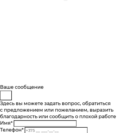
Будьте в курсе
Заказ обратного звонка
Ваше сообщение
Описание
Характеристики
Отзывы
Подпишитесь на последние обновления
Представьтесь
Здесь вы можете задать вопрос, обратиться
Основные характеристики
и узнавайте о новинках и специальных
с предложением или пожеланием, выразить
Телефон
*
предложениях первыми
благодарность или сообщить о плохой работе
Комментарий
Тип конфорок
Имя
*
газовые
Подписаться
Телефон
*
Тип духового шкафа