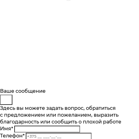
Будьте в курсе
Заказ обратного звонка
Ваше сообщение
Описание
Характеристики
Отзывы
Подпишитесь на последние обновления
Представьтесь
Здесь вы можете задать вопрос, обратиться
Основные характеристики
и узнавайте о новинках и специальных
с предложением или пожеланием, выразить
Телефон
*
предложениях первыми
Категория
благодарность или сообщить о плохой работе
Комментарий
Микроволновая печь встраиваемая
Имя
*
Подписаться
Объем камеры, л
Телефон
*