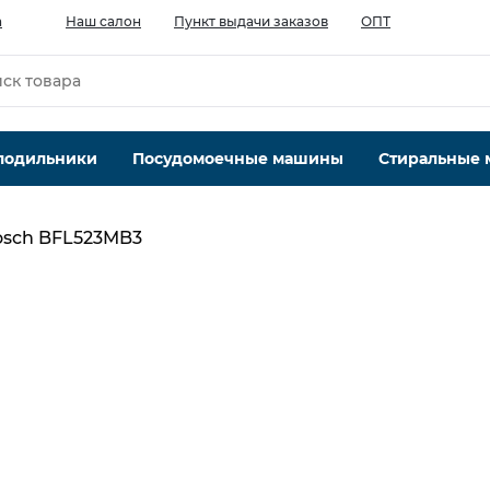
а
Наш салон
Пункт выдачи заказов
ОПТ
лодильники
Посудомоечные машины
Стиральные
osch BFL523MB3
Категория
Микроволновая печь встраиваемая
9
Объем камеры, л
20