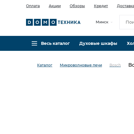
Оплата
Акции
Обзоры
Кредит
Доставк
Минск
Весь каталог
Духовые шкафы
Хо
B
Каталог
Микроволновые печи
Bosch
в избранное
сравнить
Код товара: 0140831
Видео
Кредит 0,001% 6 мес