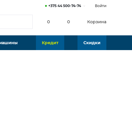
+375 44 500-74-74
Войти
0
0
Корзина
 машины
Кредит
Скидки
от
24
р./мес.
11 р.
В наличии
Калькулятор платежей по кредиту