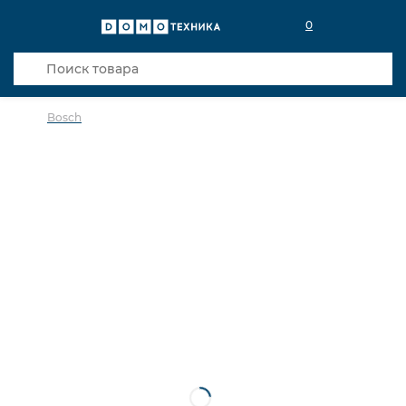
0
Bosch
в избранное
сравнить
Код товара: 0141536
Кредит 0,001% 12 мес