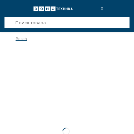
0
Bosch
в избранное
сравнить
Код товара: 0141927