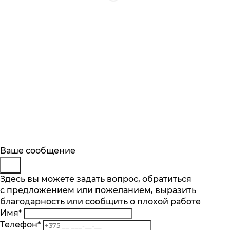
Будьте в курсе
Заказ обратного звонка
Ваше сообщение
Описание
Характеристики
Отзывы
Подпишитесь на последние обновления
Представьтесь
Здесь вы можете задать вопрос, обратиться
Основные характеристики
и узнавайте о новинках и специальных
с предложением или пожеланием, выразить
Телефон
*
предложениях первыми
Количество скоростей, шт.
благодарность или сообщить о плохой работе
Комментарий
2
Имя
*
Подписаться
Количество насадок, шт.
Телефон
*