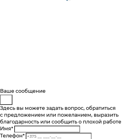
Будьте в курсе
Заказ обратного звонка
Ваше сообщение
Описание
Характеристики
Отзывы
Подпишитесь на последние обновления
Представьтесь
Здесь вы можете задать вопрос, обратиться
Основные характеристики
и узнавайте о новинках и специальных
с предложением или пожеланием, выразить
Телефон
*
предложениях первыми
Количество скоростей, шт.
благодарность или сообщить о плохой работе
Комментарий
10
Имя
*
Подписаться
Количество насадок, шт.
Телефон
*