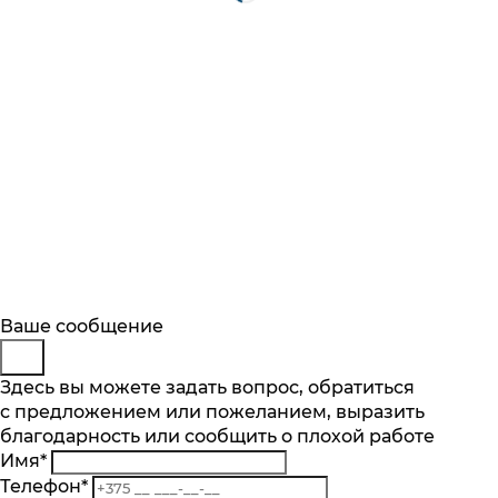
Будьте в курсе
Заказ обратного звонка
Ваше сообщение
Описание
Характеристики
Отзывы
Подпишитесь на последние обновления
Производительность, кг/мин
Представьтесь
Здесь вы можете задать вопрос, обратиться
Основные характеристики
и узнавайте о новинках и специальных
1.9
с предложением или пожеланием, выразить
Телефон
*
предложениях первыми
Все характеристики
Производительность, кг/мин
благодарность или сообщить о плохой работе
Комментарий
Нет в наличии
1.9
Имя
*
Подписаться
Подобрать аналог
Все характеристики
Телефон
*