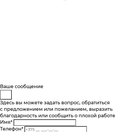
Будьте в курсе
Заказ обратного звонка
Ваше сообщение
Описание
Характеристики
Отзывы
Подпишитесь на последние обновления
Представьтесь
Здесь вы можете задать вопрос, обратиться
Основные характеристики
и узнавайте о новинках и специальных
с предложением или пожеланием, выразить
Телефон
*
предложениях первыми
Реверс
благодарность или сообщить о плохой работе
Комментарий
да
Имя
*
Подписаться
Производительность, кг/мин
Телефон
*