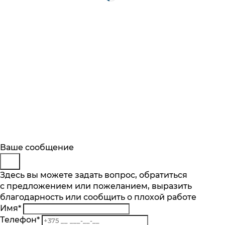
Будьте в курсе
Заказ обратного звонка
Ваше сообщение
Описание
Характеристики
Отзывы
Подпишитесь на последние обновления
Представьтесь
Здесь вы можете задать вопрос, обратиться
Основные характеристики
и узнавайте о новинках и специальных
с предложением или пожеланием, выразить
Телефон
*
предложениях первыми
Реверс
благодарность или сообщить о плохой работе
Комментарий
да
Имя
*
Подписаться
Производительность, кг/мин
Телефон
*