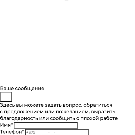
Будьте в курсе
Заказ обратного звонка
Ваше сообщение
Описание
Характеристики
Отзывы
Подпишитесь на последние обновления
Представьтесь
Здесь вы можете задать вопрос, обратиться
Основные характеристики
и узнавайте о новинках и специальных
с предложением или пожеланием, выразить
Телефон
*
предложениях первыми
благодарность или сообщить о плохой работе
Комментарий
Тип конфорок
Имя
*
индукционные
Подписаться
Телефон
*