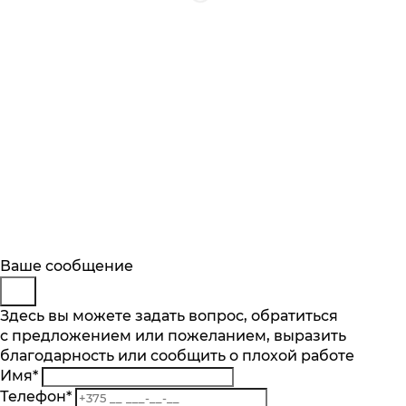
Будьте в курсе
Заказ обратного звонка
Ваше сообщение
Описание
Характеристики
Отзывы
Подпишитесь на последние обновления
Представьтесь
Здесь вы можете задать вопрос, обратиться
Основные характеристики
и узнавайте о новинках и специальных
с предложением или пожеланием, выразить
Телефон
*
предложениях первыми
Объем камеры, л
благодарность или сообщить о плохой работе
Комментарий
38
Имя
*
Подписаться
Диапазон температур от °C до °C
Телефон
*