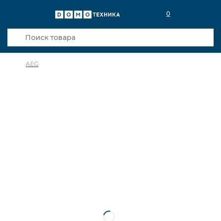
0
AEG
в избранное
сравнить
Код товара: 0030634