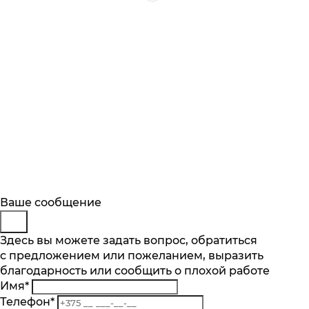
Будьте в курсе
Заказ обратного звонка
Ваше сообщение
Описание
Характеристики
Отзывы
Подпишитесь на последние обновления
Представьтесь
Здесь вы можете задать вопрос, обратиться
Основные характеристики
и узнавайте о новинках и специальных
с предложением или пожеланием, выразить
Телефон
*
предложениях первыми
Количество температурных режимов, шт
благодарность или сообщить о плохой работе
Комментарий
5
Имя
*
Подписаться
Диапазон температур от °C до °C
Телефон
*