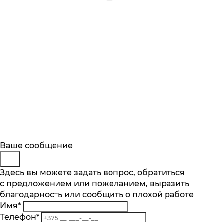
Будьте в курсе
Заказ обратного звонка
Ваше сообщение
Описание
Характеристики
Отзывы
Подпишитесь на последние обновления
Представьтесь
Здесь вы можете задать вопрос, обратиться
Основные характеристики
и узнавайте о новинках и специальных
с предложением или пожеланием, выразить
Телефон
*
предложениях первыми
благодарность или сообщить о плохой работе
Комментарий
Максимальная вместимость, компл
Имя
*
12
Подписаться
Телефон
*
Кол-во программ, шт