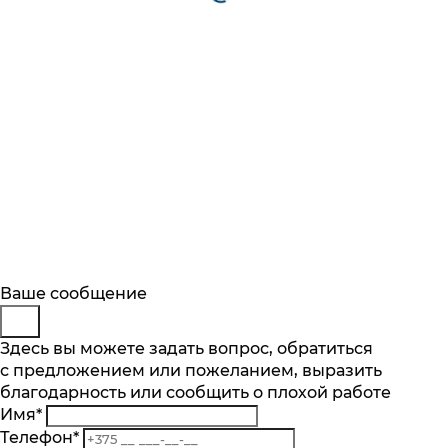
Будьте в курсе
Заказ обратного звонка
Ваше сообщение
Описание
Характеристики
Отзывы
Подпишитесь на последние обновления
Представьтесь
Здесь вы можете задать вопрос, обратиться
Основные характеристики
и узнавайте о новинках и специальных
с предложением или пожеланием, выразить
Телефон
*
предложениях первыми
благодарность или сообщить о плохой работе
Комментарий
Максимальная вместимость, компл
Имя
*
14
Подписаться
Телефон
*
Кол-во программ, шт