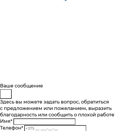
Будьте в курсе
Заказ обратного звонка
Ваше сообщение
Описание
Характеристики
Отзывы
Подпишитесь на последние обновления
Представьтесь
Здесь вы можете задать вопрос, обратиться
Основные характеристики
и узнавайте о новинках и специальных
с предложением или пожеланием, выразить
Телефон
*
предложениях первыми
благодарность или сообщить о плохой работе
Комментарий
Максимальная вместимость, компл
Имя
*
10
Подписаться
Телефон
*
Кол-во программ, шт