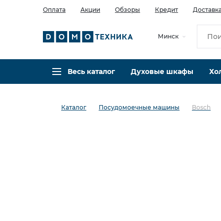
Оплата
Акции
Обзоры
Кредит
Доставк
Минск
Весь каталог
Духовые шкафы
Хо
Каталог
Посудомоечные машины
Bosch
в избранное
сравнить
Код товара: 0140977