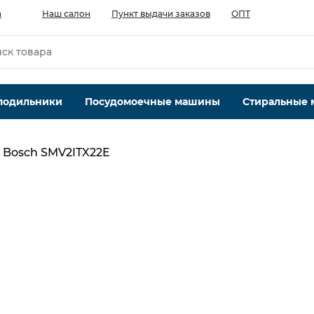
а
Наш салон
Пункт выдачи заказов
ОПТ
лодильники
Посудомоечные машины
Стиральные
Bosch SMV2ITX22E
Максимальная вместимость, компл
12
Кол-во программ, шт
5