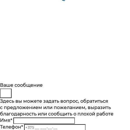
Будьте в курсе
Заказ обратного звонка
Ваше сообщение
Описание
Характеристики
Отзывы
Подпишитесь на последние обновления
Представьтесь
Здесь вы можете задать вопрос, обратиться
Основные характеристики
и узнавайте о новинках и специальных
с предложением или пожеланием, выразить
Телефон
*
предложениях первыми
благодарность или сообщить о плохой работе
Комментарий
Максимальная вместимость, компл
Имя
*
13
Подписаться
Телефон
*
Кол-во программ, шт