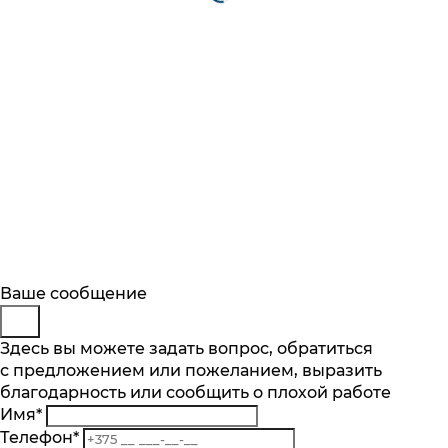
Будьте в курсе
Заказ обратного звонка
Ваше сообщение
Описание
Характеристики
Отзывы
Подпишитесь на последние обновления
Представьтесь
Здесь вы можете задать вопрос, обратиться
Основные характеристики
и узнавайте о новинках и специальных
с предложением или пожеланием, выразить
Телефон
*
предложениях первыми
благодарность или сообщить о плохой работе
Комментарий
Максимальная вместимость, компл
Имя
*
10
Подписаться
Телефон
*
Кол-во программ, шт