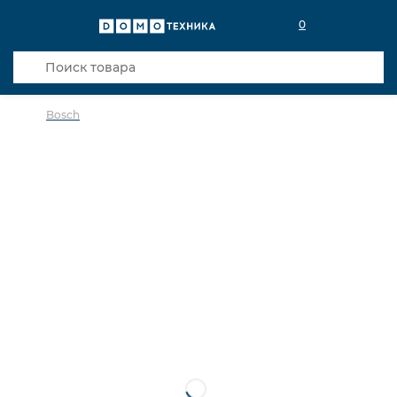
0
Bosch
в избранное
сравнить
Код товара: 0140263
Видео