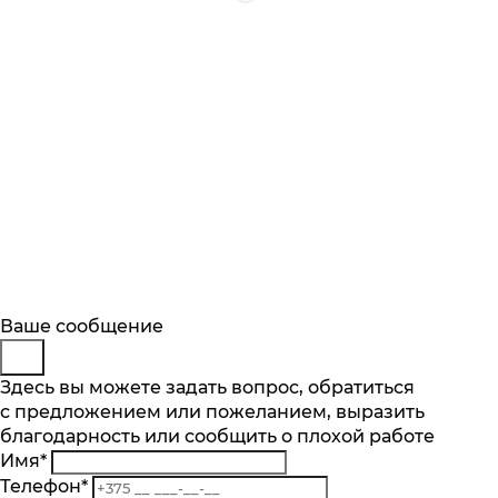
Будьте в курсе
Заказ обратного звонка
Ваше сообщение
Описание
Характеристики
Отзывы
Подпишитесь на последние обновления
Представьтесь
Здесь вы можете задать вопрос, обратиться
Основные характеристики
и узнавайте о новинках и специальных
с предложением или пожеланием, выразить
Телефон
*
предложениях первыми
благодарность или сообщить о плохой работе
Комментарий
Максимальная вместимость, компл
Имя
*
10
Подписаться
Телефон
*
Кол-во программ, шт