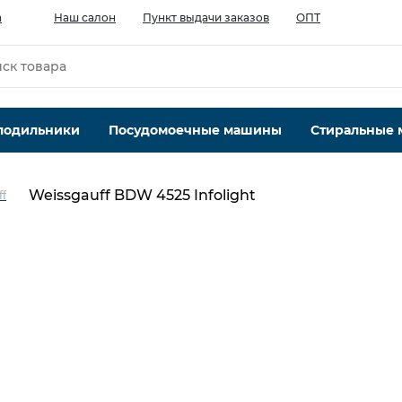
а
Наш салон
Пункт выдачи заказов
ОПТ
лодильники
Посудомоечные машины
Стиральные
Weissgauff BDW 4525 Infolight
ff
Максимальная вместимость, компл
9