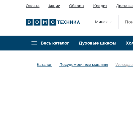
Оплата
Акции
Обзоры
Кредит
Доставк
Минск
Весь каталог
Духовые шкафы
Хо
Каталог
Посудомоечные машины
Weissgau
в избранное
сравнить
Код товара: 0142068