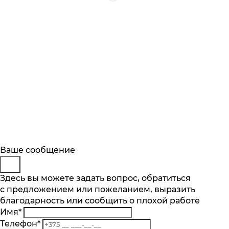
Будьте в курсе
Заказ обратного звонка
Ваше сообщение
Описание
Характеристики
Отзывы
Подпишитесь на последние обновления
Представьтесь
Здесь вы можете задать вопрос, обратиться
Основные характеристики
и узнавайте о новинках и специальных
с предложением или пожеланием, выразить
Телефон
*
предложениях первыми
Объем пылесборника, л
благодарность или сообщить о плохой работе
Комментарий
0.76
Имя
*
Подписаться
Тип уборки
Телефон
*