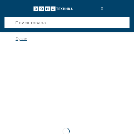
0
Dyson
в избранное
сравнить
Код товара: 0025913