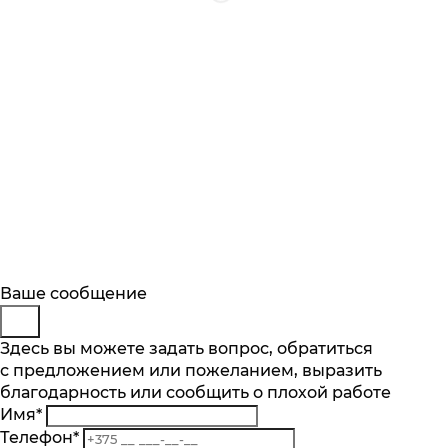
Будьте в курсе
Заказ обратного звонка
Ваше сообщение
Описание
Характеристики
Отзывы
Подпишитесь на последние обновления
Представьтесь
Здесь вы можете задать вопрос, обратиться
Основные характеристики
и узнавайте о новинках и специальных
с предложением или пожеланием, выразить
Телефон
*
предложениях первыми
Объем пылесборника, л
благодарность или сообщить о плохой работе
Комментарий
0.54
Имя
*
Подписаться
Тип уборки
Телефон
*