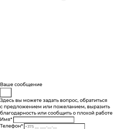
Будьте в курсе
Заказ обратного звонка
Ваше сообщение
Описание
Характеристики
Отзывы
Подпишитесь на последние обновления
Представьтесь
Здесь вы можете задать вопрос, обратиться
Основные характеристики
и узнавайте о новинках и специальных
с предложением или пожеланием, выразить
Телефон
*
предложениях первыми
Объем пылесборника, л
благодарность или сообщить о плохой работе
Комментарий
0.2
Имя
*
Подписаться
Тип уборки
Телефон
*