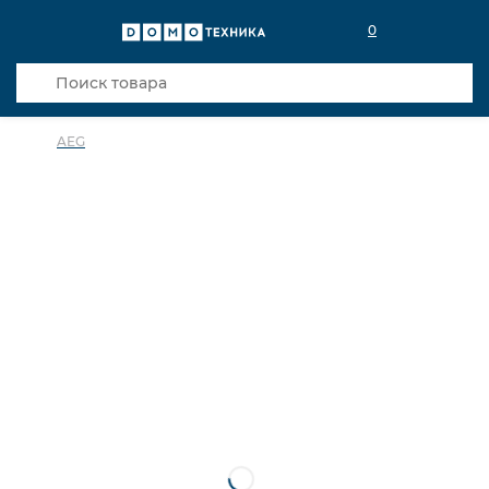
0
AEG
в избранное
сравнить
Код товара: 0031038