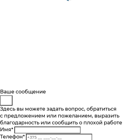
Будьте в курсе
Заказ обратного звонка
Ваше сообщение
Описание
Характеристики
Отзывы
Подпишитесь на последние обновления
Представьтесь
Здесь вы можете задать вопрос, обратиться
Основные характеристики
и узнавайте о новинках и специальных
с предложением или пожеланием, выразить
Телефон
*
предложениях первыми
благодарность или сообщить о плохой работе
Комментарий
Максимальная загрузка белья, кг
Имя
*
7
Подписаться
Телефон
*