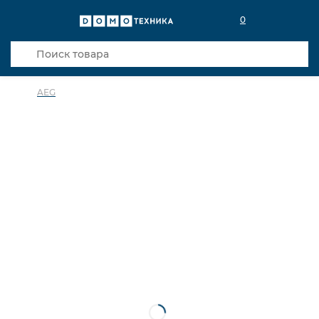
0
AEG
в избранное
сравнить
Код товара: 0024712