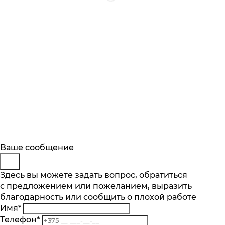
Будьте в курсе
Заказ обратного звонка
Ваше сообщение
Описание
Характеристики
Отзывы
Подпишитесь на последние обновления
Представьтесь
Здесь вы можете задать вопрос, обратиться
Основные характеристики
и узнавайте о новинках и специальных
с предложением или пожеланием, выразить
Телефон
*
предложениях первыми
благодарность или сообщить о плохой работе
Комментарий
Максимальная загрузка белья, кг
Имя
*
8
Подписаться
Телефон
*