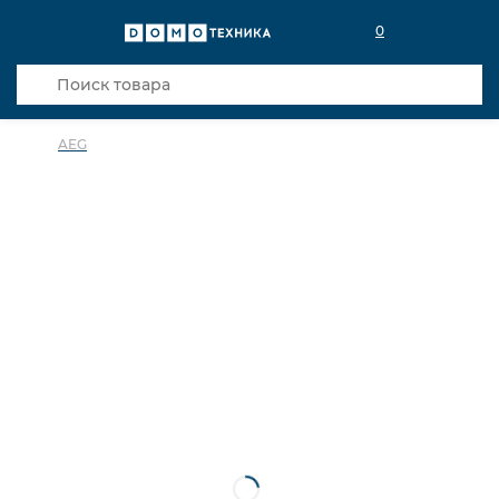
0
AEG
в избранное
сравнить
Код товара: 0140304