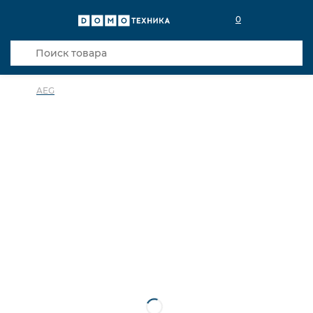
0
AEG
в избранное
сравнить
Код товара: 0141312