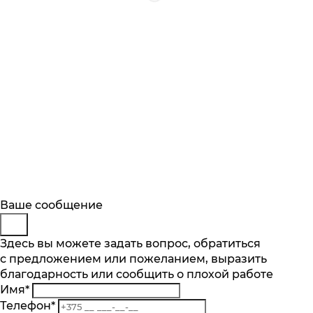
Будьте в курсе
Заказ обратного звонка
Ваше сообщение
Описание
Характеристики
Отзывы
Подпишитесь на последние обновления
Представьтесь
Здесь вы можете задать вопрос, обратиться
Основные характеристики
и узнавайте о новинках и специальных
с предложением или пожеланием, выразить
Телефон
*
предложениях первыми
благодарность или сообщить о плохой работе
Комментарий
Максимальная загрузка белья, кг
Имя
*
8
Подписаться
Телефон
*