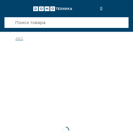
0
AEG
в избранное
сравнить
Код товара: 0141395