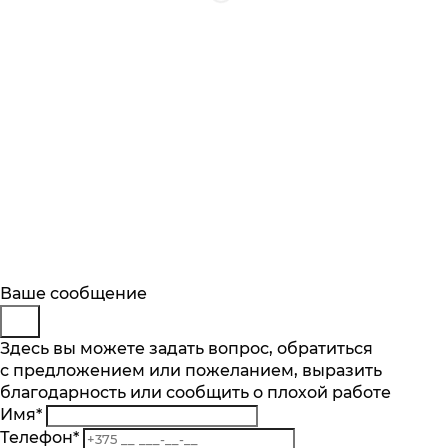
Будьте в курсе
Заказ обратного звонка
Ваше сообщение
Описание
Характеристики
Отзывы
Подпишитесь на последние обновления
Представьтесь
Здесь вы можете задать вопрос, обратиться
Основные характеристики
и узнавайте о новинках и специальных
с предложением или пожеланием, выразить
Телефон
*
предложениях первыми
благодарность или сообщить о плохой работе
Комментарий
Максимальная загрузка белья, кг
Имя
*
6
Подписаться
Телефон
*