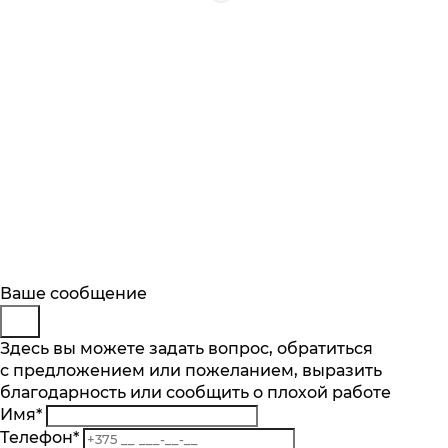
Будьте в курсе
Заказ обратного звонка
Ваше сообщение
Описание
Характеристики
Отзывы
Подпишитесь на последние обновления
Представьтесь
Здесь вы можете задать вопрос, обратиться
Основные характеристики
и узнавайте о новинках и специальных
с предложением или пожеланием, выразить
Телефон
*
предложениях первыми
благодарность или сообщить о плохой работе
Комментарий
Максимальная загрузка белья, кг
Имя
*
6
Подписаться
Телефон
*