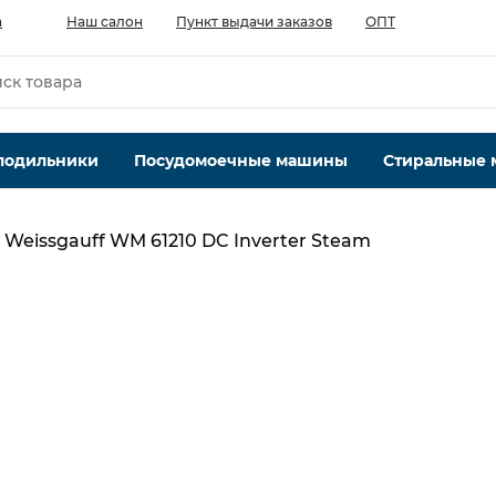
а
Наш салон
Пункт выдачи заказов
ОПТ
лодильники
Посудомоечные машины
Стиральные
Weissgauff WM 61210 DC Inverter Steam
Максимальная загрузка белья, кг
10.5