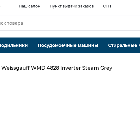
а
Наш салон
Пункт выдачи заказов
ОПТ
лодильники
Посудомоечные машины
Стиральные
Weissgauff WMD 4828 Inverter Steam Grey
Максимальная загрузка белья, кг
8