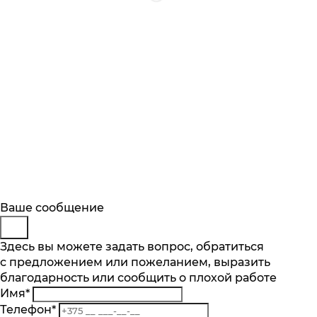
Будьте в курсе
Заказ обратного звонка
Ваше сообщение
Описание
Характеристики
Отзывы
Подпишитесь на последние обновления
Представьтесь
Здесь вы можете задать вопрос, обратиться
Основные характеристики
и узнавайте о новинках и специальных
с предложением или пожеланием, выразить
Телефон
*
предложениях первыми
благодарность или сообщить о плохой работе
Комментарий
Максимальная загрузка белья, кг
Имя
*
11
Подписаться
Телефон
*