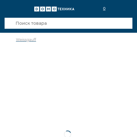
0
Weissgauff
в избранное
сравнить
Код товара: 0142743