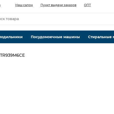
а
Наш салон
Пункт выдачи заказов
ОПТ
лодильники
Посудомоечные машины
Стиральные
 TR939M6CE
Максимальная загрузка, кг
9
Тип сушки
конденсационная с тепловым насосом